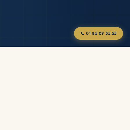
📞 01 85 09 55 55
✓
✓
✓
Certifié RGE
Habilitation ERP
Daikin & Mitsubishi agréé
✓
✓
Devis sous 24h
Assurance décennale
NOS PRESTATIONS
Un savoir-faire
complet
pour
l'hôtellerie