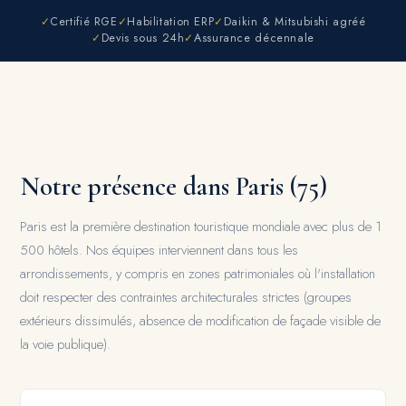
✓
Certifié RGE
✓
Habilitation ERP
✓
Daikin & Mitsubishi agréé
✓
Devis sous 24h
✓
Assurance décennale
Notre présence dans Paris (75)
Paris est la première destination touristique mondiale avec plus de 1
500 hôtels. Nos équipes interviennent dans tous les
arrondissements, y compris en zones patrimoniales où l'installation
doit respecter des contraintes architecturales strictes (groupes
extérieurs dissimulés, absence de modification de façade visible de
la voie publique).