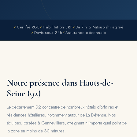
✓
Certifié RGE
✓
Habilitation ERP
✓
Daikin & Mitsubishi agréé
✓
Devis sous 24h
✓
Assurance décennale
Notre présence dans Hauts-de-
Seine (92)
Le département 92 concentre de nombreux hôtels d'affaires et
résidences hôtelières, notamment autour de La Défense. Nos
équipes, basées à Gennevilliers, atteignent n'importe quel point de
la zone en moins de 30 minutes.