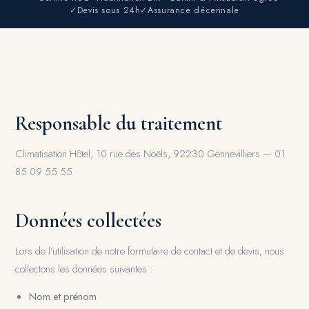
✓
Devis sous 24h
✓
Assurance décennale
Responsable du traitement
Climatisation Hôtel, 10 rue des Noëls, 92230 Gennevilliers — 01
85 09 55 55.
Données collectées
Lors de l'utilisation de notre formulaire de contact et de devis, nous
collectons les données suivantes :
Nom et prénom