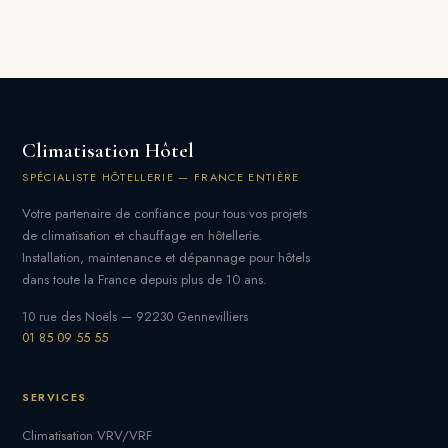
Climatisation Hôtel
SPÉCIALISTE HÔTELLERIE — FRANCE ENTIÈRE
Votre partenaire de confiance pour tous vos projets
de climatisation et chauffage en hôtellerie.
Installation, maintenance et dépannage pour hôtels
dans toute la France depuis plus de 10 ans.
10 rue des Noëls — 92230 Gennevilliers
01 85 09 55 55
SERVICES
Climatisation VRV/VRF