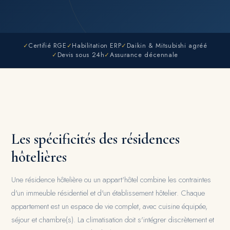
✓
Certifié RGE
✓
Habilitation ERP
✓
Daikin & Mitsubishi agréé
✓
Devis sous 24h
✓
Assurance décennale
Les spécificités des résidences
hôtelières
Une résidence hôtelière ou un appart'hôtel combine les contraintes
d'un immeuble résidentiel et d'un établissement hôtelier. Chaque
appartement est un espace de vie complet, avec cuisine équipée,
séjour et chambre(s). La climatisation doit s'intégrer discrètement et