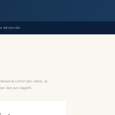
ce décennale
ement le confort des clients, la
rer des avis négatifs.
‍🍳