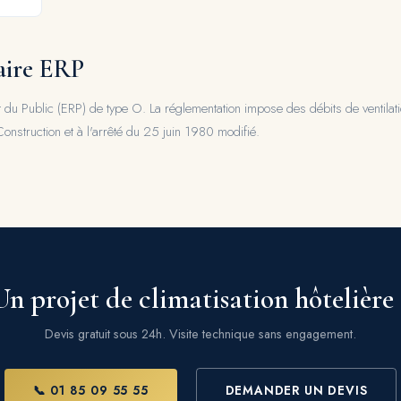
aire ERP
t du Public (ERP) de type O. La réglementation impose des débits de ventil
onstruction et à l'arrêté du 25 juin 1980 modifié.
Un projet de climatisation hôtelière 
Devis gratuit sous 24h. Visite technique sans engagement.
📞 01 85 09 55 55
DEMANDER UN DEVIS