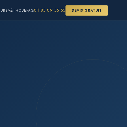
01 85 09 55 55
EURS
MÉTHODE
FAQ
DEVIS GRATUIT