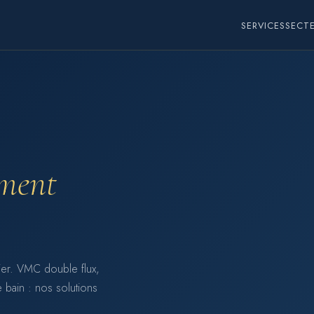
SERVICES
SECT
ement
lier. VMC double flux,
e bain : nos solutions