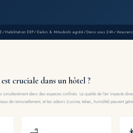
GE
✓
Habilitation ERP
✓
Daikin & Mitsubishi agréé
✓
Devis sous 24h
✓
Assuran
 est cruciale dans un hôtel ?
 simultanément dans des espaces confinés. La qualité de l'air impacte direct
ux de renouvellement, et les odeurs (cuisine, tabac, humidité) peuvent géné
🛁
