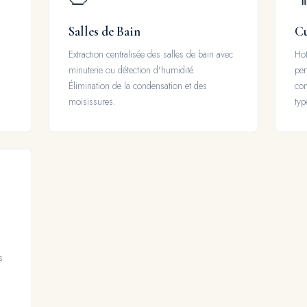
Salles de Bain
Cu
Extraction centralisée des salles de bain avec
Hot
minuterie ou détection d'humidité.
per
Élimination de la condensation et des
con
moisissures.
typ
s