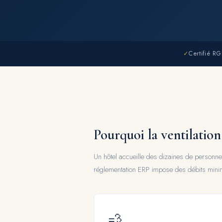
✓
Certifié R
Pourquoi la ventilation
Un hôtel accueille des dizaines de personnes
réglementation ERP impose des débits minima
💨