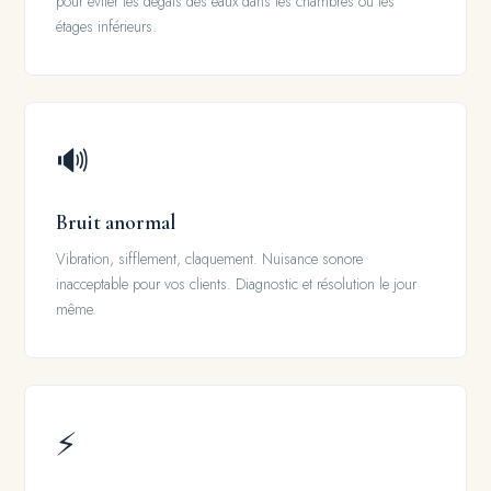
pour éviter les dégâts des eaux dans les chambres ou les
étages inférieurs.
🔊
Bruit anormal
Vibration, sifflement, claquement. Nuisance sonore
inacceptable pour vos clients. Diagnostic et résolution le jour
même.
⚡