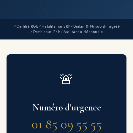
✓
Certifié RGE
✓
Habilitation ERP
✓
Daikin & Mitsubishi agréé
✓
Devis sous 24h
✓
Assurance décennale
🚨
Numéro d'urgence
01 85 09 55 55